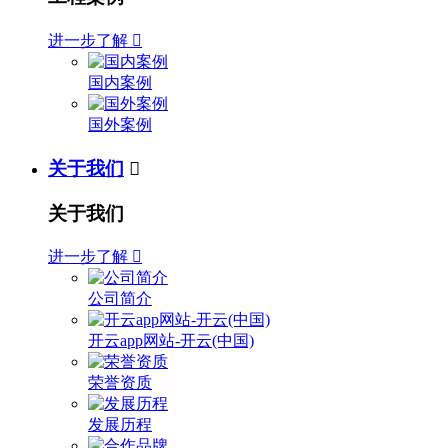
进一步了解

国内案例
国外案例
关于我们

关于我们
进一步了解

公司简介
开云app网站-开云(中国)
荣誉资质
发展历程