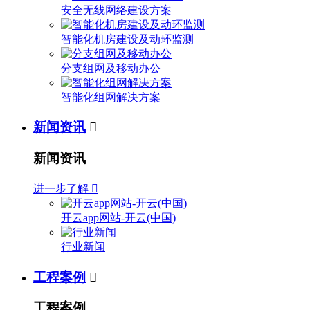
安全无线网络建设方案
智能化机房建设及动环监测
分支组网及移动办公
智能化组网解决方案
新闻资讯

新闻资讯
进一步了解

开云app网站-开云(中国)
行业新闻
工程案例

工程案例